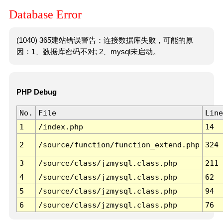
Database Error
(1040) 365建站错误警告：连接数据库失败，可能的原
因：1、数据库密码不对; 2、mysql未启动。
PHP Debug
No.
File
Line
1
/index.php
14
2
/source/function/function_extend.php
324
3
/source/class/jzmysql.class.php
211
4
/source/class/jzmysql.class.php
62
5
/source/class/jzmysql.class.php
94
6
/source/class/jzmysql.class.php
76