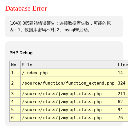
Database Error
(1040) 365建站错误警告：连接数据库失败，可能的原
因：1、数据库密码不对; 2、mysql未启动。
PHP Debug
No.
File
Line
1
/index.php
14
2
/source/function/function_extend.php
324
3
/source/class/jzmysql.class.php
211
4
/source/class/jzmysql.class.php
62
5
/source/class/jzmysql.class.php
94
6
/source/class/jzmysql.class.php
76