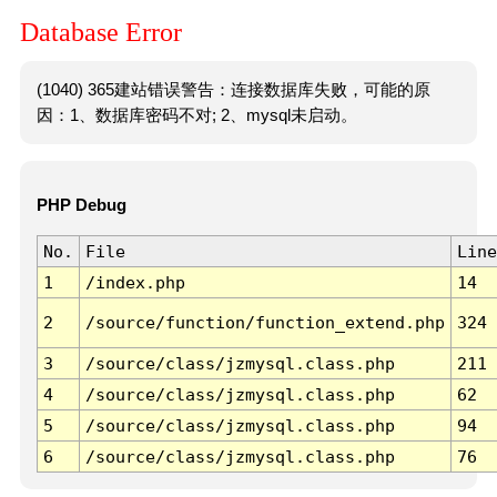
Database Error
(1040) 365建站错误警告：连接数据库失败，可能的原
因：1、数据库密码不对; 2、mysql未启动。
PHP Debug
No.
File
Line
1
/index.php
14
2
/source/function/function_extend.php
324
3
/source/class/jzmysql.class.php
211
4
/source/class/jzmysql.class.php
62
5
/source/class/jzmysql.class.php
94
6
/source/class/jzmysql.class.php
76