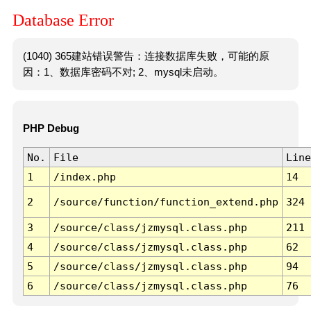
Database Error
(1040) 365建站错误警告：连接数据库失败，可能的原
因：1、数据库密码不对; 2、mysql未启动。
PHP Debug
No.
File
Line
1
/index.php
14
2
/source/function/function_extend.php
324
3
/source/class/jzmysql.class.php
211
4
/source/class/jzmysql.class.php
62
5
/source/class/jzmysql.class.php
94
6
/source/class/jzmysql.class.php
76