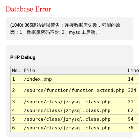
Database Error
(1040) 365建站错误警告：连接数据库失败，可能的原
因：1、数据库密码不对; 2、mysql未启动。
PHP Debug
No.
File
Line
1
/index.php
14
2
/source/function/function_extend.php
324
3
/source/class/jzmysql.class.php
211
4
/source/class/jzmysql.class.php
62
5
/source/class/jzmysql.class.php
94
6
/source/class/jzmysql.class.php
76