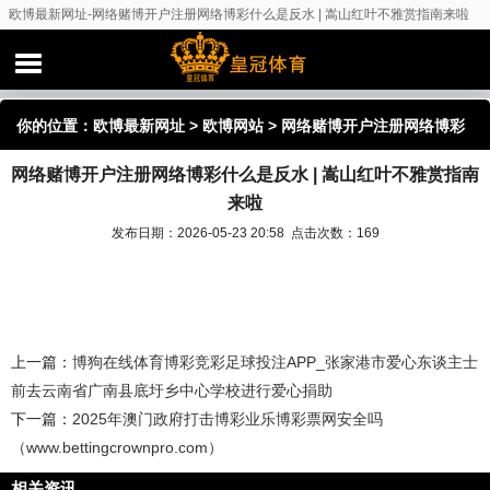
欧博最新网址-网络赌博开户注册网络博彩什么是反水 | 嵩山红叶不雅赏指南来啦
你的位置：
欧博最新网址
>
欧博网站
> 网络赌博开户注册网络博彩
网络赌博开户注册网络博彩什么是反水 | 嵩山红叶不雅赏指南
什么是反水 | 嵩山红叶不雅赏指南来啦
来啦
发布日期：2026-05-23 20:58 点击次数：169
上一篇：
博狗在线体育博彩竞彩足球投注APP_张家港市爱心东谈主士
前去云南省广南县底圩乡中心学校进行爱心捐助
下一篇：
2025年澳门政府打击博彩业乐博彩票网安全吗
（www.bettingcrownpro.com）
相关资讯