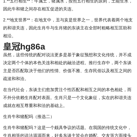
1.**五行相生**：牛属土，猪属水，按照五行相生的原则，土能生水，
因此牛和猪之间存在相互促进的关连。
2.**地支世界**：在地支中，丑与亥是世界之一，世界代表着两个地支
的和谐关连，因此生肖牛与生肖猪的东谈主在全部时粗略相互匡助和
相沿。
皇冠hg86a
虽然，这些传统的配对说法更多是基于象征预想和文化传统，并不成
决定两个个体的本色关连和相处的融洽进程。推行生存中，两个东谈
主是否匹配取决于他们的性情、价值不雅、生存民俗以及相互之间的
疏浚和和洽。
在当代社会，东谈主们愈加贯注个性匹配和相互之间的本色相处，而
不外分依赖生肖配对表面。生肖只是一个文化象征，实在的和谐关连
成就在相互尊重和和洽的基础上。
生肖牛和猪配吗（推选二）
生肖牛和猪配吗？这是一个颇具争议的话题。在我国的传统文化中，
生肖相等的说法源源而来，好多东谈主皆会在婚配、交友等方面接头