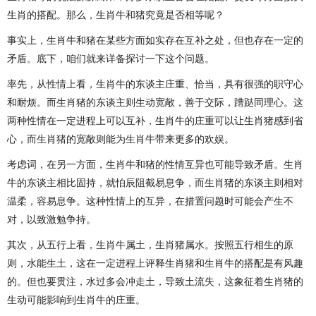
生肖的搭配。那么，生肖牛和猪究竟是否相等呢？
事实上，生肖牛和猪在某些方面如实存在互补之处，但也存在一定的
矛盾。底下，咱们就来详备探讨一下这个问题。
率先，从性情上看，生肖牛的东谈主庄重、恰当，具有很强的职守心
和耐烦。而生肖猪的东谈主则生动宽敞，善于交际，蹧跶同理心。这
两种性情在一定进程上可以互补，生肖牛的庄重可以让生肖猪感到省
心，而生肖猪的宽敞则能为生肖牛带来更多的欢娱。
考虑词，在另一方面，生肖牛和猪的性情互异也可能导致矛盾。生肖
牛的东谈主相比固持，就怕辰阻截易息争，而生肖猪的东谈主则相对
温柔，容易息争。这种性情上的互异，在措置问题时可能会产生不
对，以致激勉争持。
其次，从五行上看，生肖牛属土，生肖猪属水。按照五行相生的原
则，水能生土，这在一定进程上评释生肖猪和生肖牛的搭配是有风趣
的。但也要贯注，水过多会冲走土，导致土流失，这象征着生肖猪的
生动可能影响到生肖牛的庄重。