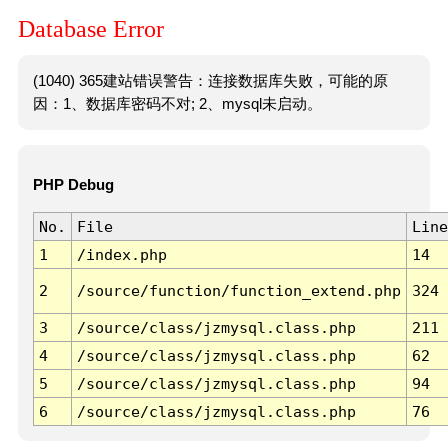
Database Error
(1040) 365建站错误警告：连接数据库失败，可能的原
因：1、数据库密码不对; 2、mysql未启动。
PHP Debug
No.
File
Line
1
/index.php
14
2
/source/function/function_extend.php
324
3
/source/class/jzmysql.class.php
211
4
/source/class/jzmysql.class.php
62
5
/source/class/jzmysql.class.php
94
6
/source/class/jzmysql.class.php
76