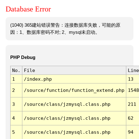
Database Error
(1040) 365建站错误警告：连接数据库失败，可能的原
因：1、数据库密码不对; 2、mysql未启动。
PHP Debug
No.
File
Line
1
/index.php
13
2
/source/function/function_extend.php
1548
3
/source/class/jzmysql.class.php
211
4
/source/class/jzmysql.class.php
62
5
/source/class/jzmysql.class.php
94