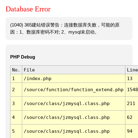
Database Error
(1040) 365建站错误警告：连接数据库失败，可能的原
因：1、数据库密码不对; 2、mysql未启动。
PHP Debug
No.
File
Line
1
/index.php
13
2
/source/function/function_extend.php
1548
3
/source/class/jzmysql.class.php
211
4
/source/class/jzmysql.class.php
62
5
/source/class/jzmysql.class.php
94