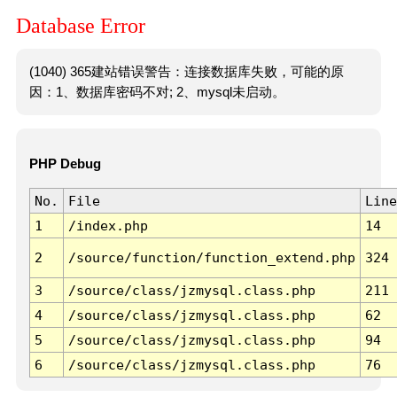
Database Error
(1040) 365建站错误警告：连接数据库失败，可能的原
因：1、数据库密码不对; 2、mysql未启动。
PHP Debug
No.
File
Line
1
/index.php
14
2
/source/function/function_extend.php
324
3
/source/class/jzmysql.class.php
211
4
/source/class/jzmysql.class.php
62
5
/source/class/jzmysql.class.php
94
6
/source/class/jzmysql.class.php
76