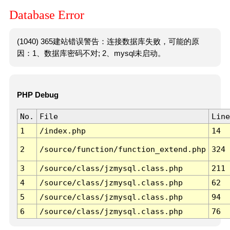
Database Error
(1040) 365建站错误警告：连接数据库失败，可能的原
因：1、数据库密码不对; 2、mysql未启动。
PHP Debug
No.
File
Line
1
/index.php
14
2
/source/function/function_extend.php
324
3
/source/class/jzmysql.class.php
211
4
/source/class/jzmysql.class.php
62
5
/source/class/jzmysql.class.php
94
6
/source/class/jzmysql.class.php
76