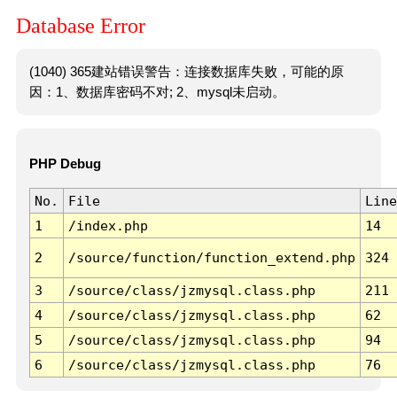
Database Error
(1040) 365建站错误警告：连接数据库失败，可能的原
因：1、数据库密码不对; 2、mysql未启动。
PHP Debug
No.
File
Line
1
/index.php
14
2
/source/function/function_extend.php
324
3
/source/class/jzmysql.class.php
211
4
/source/class/jzmysql.class.php
62
5
/source/class/jzmysql.class.php
94
6
/source/class/jzmysql.class.php
76