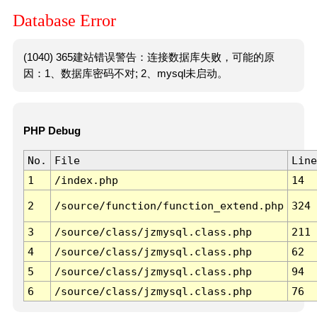
Database Error
(1040) 365建站错误警告：连接数据库失败，可能的原
因：1、数据库密码不对; 2、mysql未启动。
PHP Debug
No.
File
Line
1
/index.php
14
2
/source/function/function_extend.php
324
3
/source/class/jzmysql.class.php
211
4
/source/class/jzmysql.class.php
62
5
/source/class/jzmysql.class.php
94
6
/source/class/jzmysql.class.php
76