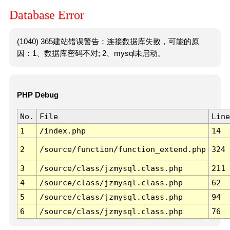
Database Error
(1040) 365建站错误警告：连接数据库失败，可能的原
因：1、数据库密码不对; 2、mysql未启动。
PHP Debug
No.
File
Line
1
/index.php
14
2
/source/function/function_extend.php
324
3
/source/class/jzmysql.class.php
211
4
/source/class/jzmysql.class.php
62
5
/source/class/jzmysql.class.php
94
6
/source/class/jzmysql.class.php
76