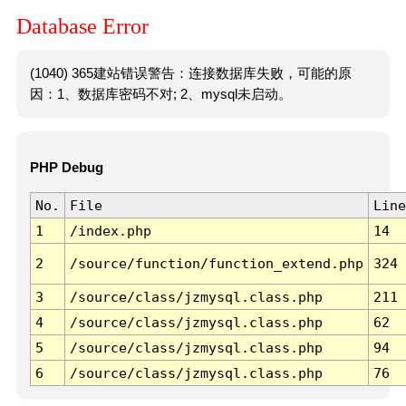
Database Error
(1040) 365建站错误警告：连接数据库失败，可能的原
因：1、数据库密码不对; 2、mysql未启动。
PHP Debug
No.
File
Line
1
/index.php
14
2
/source/function/function_extend.php
324
3
/source/class/jzmysql.class.php
211
4
/source/class/jzmysql.class.php
62
5
/source/class/jzmysql.class.php
94
6
/source/class/jzmysql.class.php
76