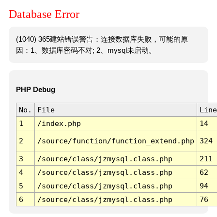
Database Error
(1040) 365建站错误警告：连接数据库失败，可能的原
因：1、数据库密码不对; 2、mysql未启动。
PHP Debug
No.
File
Line
1
/index.php
14
2
/source/function/function_extend.php
324
3
/source/class/jzmysql.class.php
211
4
/source/class/jzmysql.class.php
62
5
/source/class/jzmysql.class.php
94
6
/source/class/jzmysql.class.php
76