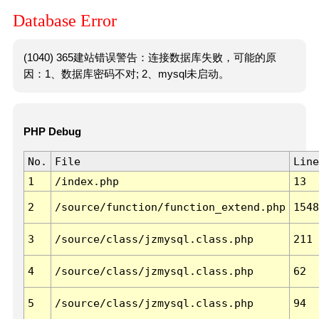
Database Error
(1040) 365建站错误警告：连接数据库失败，可能的原
因：1、数据库密码不对; 2、mysql未启动。
PHP Debug
No.
File
Line
1
/index.php
13
2
/source/function/function_extend.php
1548
3
/source/class/jzmysql.class.php
211
4
/source/class/jzmysql.class.php
62
5
/source/class/jzmysql.class.php
94