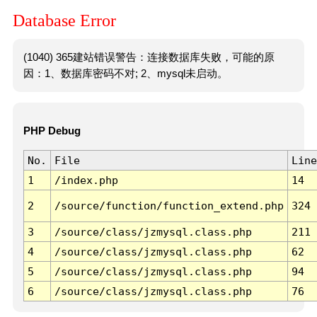
Database Error
(1040) 365建站错误警告：连接数据库失败，可能的原
因：1、数据库密码不对; 2、mysql未启动。
PHP Debug
No.
File
Line
1
/index.php
14
2
/source/function/function_extend.php
324
3
/source/class/jzmysql.class.php
211
4
/source/class/jzmysql.class.php
62
5
/source/class/jzmysql.class.php
94
6
/source/class/jzmysql.class.php
76