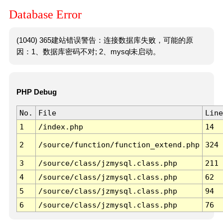
Database Error
(1040) 365建站错误警告：连接数据库失败，可能的原
因：1、数据库密码不对; 2、mysql未启动。
PHP Debug
No.
File
Line
1
/index.php
14
2
/source/function/function_extend.php
324
3
/source/class/jzmysql.class.php
211
4
/source/class/jzmysql.class.php
62
5
/source/class/jzmysql.class.php
94
6
/source/class/jzmysql.class.php
76