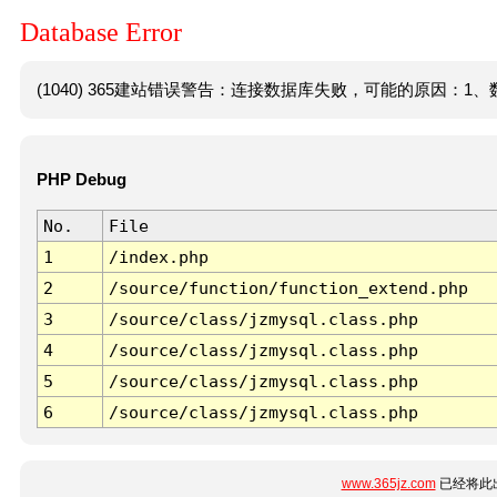
Database Error
(1040) 365建站错误警告：连接数据库失败，可能的原因：1、数
PHP Debug
No.
File
1
/index.php
2
/source/function/function_extend.php
3
/source/class/jzmysql.class.php
4
/source/class/jzmysql.class.php
5
/source/class/jzmysql.class.php
6
/source/class/jzmysql.class.php
www.365jz.com
已经将此