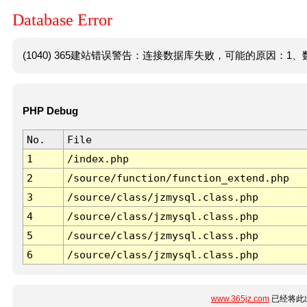
Database Error
(1040) 365建站错误警告：连接数据库失败，可能的原因：1、数
PHP Debug
No.
File
1
/index.php
2
/source/function/function_extend.php
3
/source/class/jzmysql.class.php
4
/source/class/jzmysql.class.php
5
/source/class/jzmysql.class.php
6
/source/class/jzmysql.class.php
www.365jz.com
已经将此