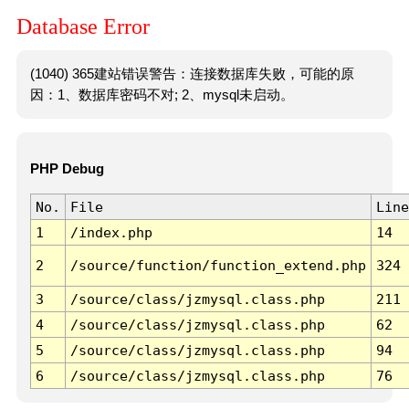
Database Error
(1040) 365建站错误警告：连接数据库失败，可能的原
因：1、数据库密码不对; 2、mysql未启动。
PHP Debug
No.
File
Line
1
/index.php
14
2
/source/function/function_extend.php
324
3
/source/class/jzmysql.class.php
211
4
/source/class/jzmysql.class.php
62
5
/source/class/jzmysql.class.php
94
6
/source/class/jzmysql.class.php
76