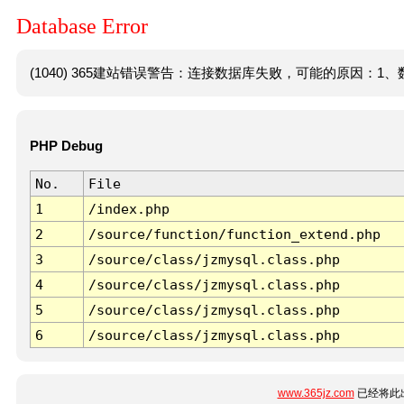
Database Error
(1040) 365建站错误警告：连接数据库失败，可能的原因：1、数
PHP Debug
No.
File
1
/index.php
2
/source/function/function_extend.php
3
/source/class/jzmysql.class.php
4
/source/class/jzmysql.class.php
5
/source/class/jzmysql.class.php
6
/source/class/jzmysql.class.php
www.365jz.com
已经将此