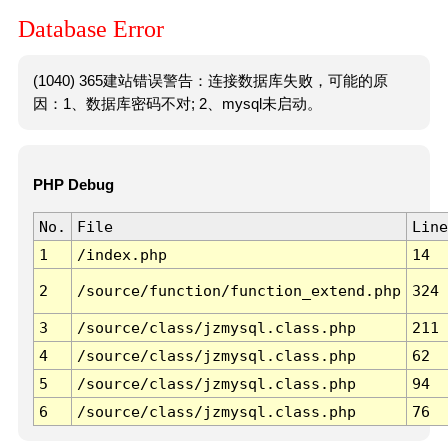
Database Error
(1040) 365建站错误警告：连接数据库失败，可能的原
因：1、数据库密码不对; 2、mysql未启动。
PHP Debug
No.
File
Line
1
/index.php
14
2
/source/function/function_extend.php
324
3
/source/class/jzmysql.class.php
211
4
/source/class/jzmysql.class.php
62
5
/source/class/jzmysql.class.php
94
6
/source/class/jzmysql.class.php
76