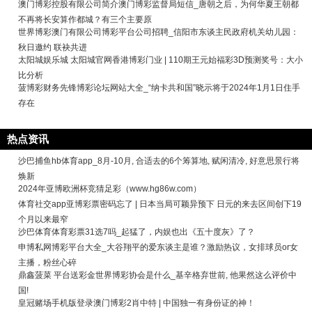
澳门博彩控股有限公司简介澳门博彩监督局短信_唐朝之后，为何华夏王朝都
不再将长安算作都城？有三个主要原
世界博彩澳门有限公司博彩平台公司招聘_信阳市东谈主民政府机关幼儿园：
秋日邀约 联袂共进
太阳城娱乐城 太阳城官网香港博彩门业 | 110期王元始福彩3D预测奖号：大小
比分析
菠博彩财务先锋博彩论坛网站大全_“纳卡共和国”晓示将于2024年1月1日住手
存在
热点资讯
沙巴捕鱼hb体育app_8月-10月, 合适去的6个筹算地, 赋闲清冷, 好意思景行将
焕新
2024年亚博欧洲杯竞猜足彩（www.hg86w.com）
体育社交app亚博彩票密码忘了 | 日本当局可颖异预下 日元的来去区间创下19
个月以来最窄
沙巴体育体育彩票31选7吗_起猛了，内娱也出《五十度灰》了？
申博私网博彩平台大全_大谷翔平的爱东谈主是谁？激励热议，女排球员or女
主播，粉丝心碎
鼎鑫菠菜 平台送彩金世界博彩协会是什么_基辛格弃世前, 他果然这么评价中
国!
皇冠赌场手机版登录澳门博彩2肖中特 | 中国独一有身份证的神！