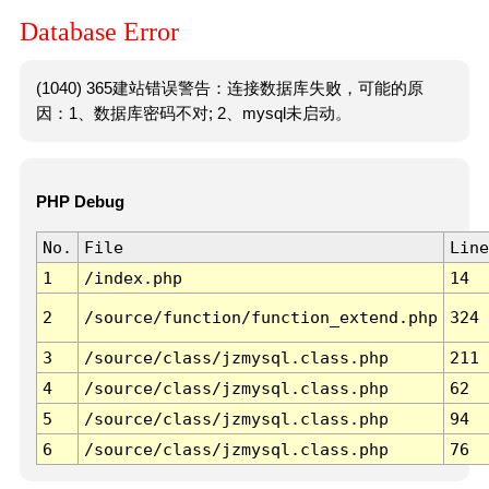
Database Error
(1040) 365建站错误警告：连接数据库失败，可能的原
因：1、数据库密码不对; 2、mysql未启动。
PHP Debug
No.
File
Line
1
/index.php
14
2
/source/function/function_extend.php
324
3
/source/class/jzmysql.class.php
211
4
/source/class/jzmysql.class.php
62
5
/source/class/jzmysql.class.php
94
6
/source/class/jzmysql.class.php
76